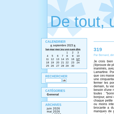
De tout, 
CALENDRIER
«
septembre 2023
»
319
lun
mar
mer
jeu
ven
sam
dim
1
2
3
Par Bernard, d
4
5
6
7
8
9
10
11
12
13
14
15
16
17
Je crois bien
18
19
20
21
22
23
24
j'éprouve de p
25
26
27
28
29
30
inanimés, ave
Lamartine. Po
que ces masses
RECHERCHER
une cinquantai
fermer les por
demain, tu vas
besoin d'une r
CATÉGORIES
toutes : "bonn
General
bonjour, ainsi
chaque petite 
ou moins inte
ARCHIVES
brocante a du
juin 2026
manques de pe
mai 2026