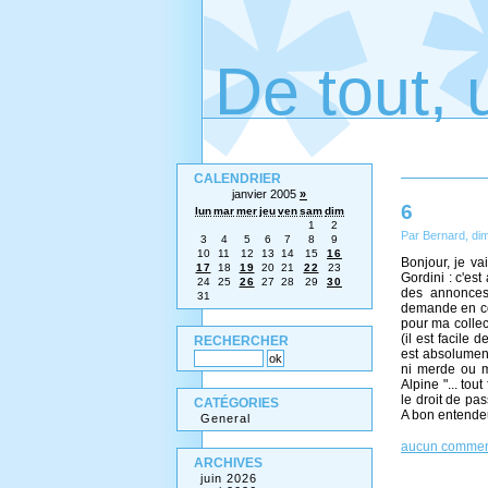
De tout, 
CALENDRIER
janvier 2005
»
6
lun
mar
mer
jeu
ven
sam
dim
1
2
Par Bernard, di
3
4
5
6
7
8
9
10
11
12
13
14
15
16
Bonjour, je va
17
18
19
20
21
22
23
Gordini : c'est
24
25
26
27
28
29
30
des annonces 
31
demande en co
pour ma collec
(il est facile 
RECHERCHER
est absolument
ni merde ou m
Alpine "... tou
le droit de pa
CATÉGORIES
A bon entendeu
General
aucun commen
ARCHIVES
juin 2026