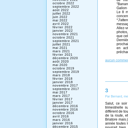
octobre 2022
"Banani
septembre 2022
Galion 
août 2022
Le 8 m
juillet 2022
concen
juin 2022
*J'atte
mai 2022
messag
avril 2022
février 2022
Allez-
janvier 2022
photos,
novembre 2021
que cel
octobre 2021
Derniè
septembre 2021
procha
juillet 2021
en act
mai 2021
mars 2021
précha
février 2021
décembre 2020
aucun commen
août 2020
mai 2020
octobre 2019
septembre 2019
mars 2018
février 2018
janvier 2018
novembre 2017
3
septembre 2017
mai 2017
mars 2017
Par Bernard, me
février 2017
janvier 2017
Salut, ce soi
décembre 2016
trimestrielle 
novembre 2016
diffèrent de to
octobre 2016
de la route, e
avril 2016
Briatore mais j
mars 2016
janvier 2016
année toutes l
décembre 2015
pourrait bien