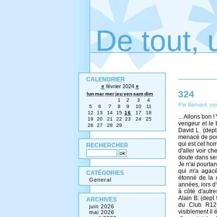
De tout, 
CALENDRIER
«
février 2024
»
324
lun
mar
mer
jeu
ven
sam
dim
1
2
3
4
Par Bernard, ven
5
6
7
8
9
10
11
12
13
14
15
16
17
18
... Allons bon !
19
20
21
22
23
24
25
vengeur et le 
26
27
28
29
David L. (dep
menacé de pours
qui est cet hom
RECHERCHER
d'aller voir c
doute dans ses
Je n'ai pourtan
qui m'a agacé
CATÉGORIES
étonné de la 
General
années, lors d'
à côté d'autr
Alain B. (dept
ARCHIVES
du Club R12G
juin 2026
visiblement il 
mai 2026