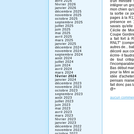
d'un ministre
avril 2026
février 2026
intégrer un gr
janvier 2026
mon chien qu'a
décembre 2025
la sortie ce j
novembre 2025
pages à la R1
octobre 2025
présence en 
septembre 2025
savais qu'ell
juillet 2025
juin 2025
Cécile de Mont
mai 2025
Coupe Gordini.
avril 2025
a fait fort à
mars 2025
RNLT" (compre
janvier 2025
autres de... ba
décembre 2024
décoré aux cou
novembre 2024
septembre 2024
écrire- il fau
août 2024
de tout crit
juillet 2024
l'incomparable
juin 2024
Bas début mars
avril 2024
pour la Mini a
mars 2024
idée d'acheter
février 2024
janvier 2024
pensais niaise
décembre 2023
fait donc pas l
novembre 2023
@+
octobre 2023
septembre 2023
aucun commen
août 2023
juillet 2023
juin 2023
mai 2023
avril 2023
mars 2023
février 2023
janvier 2023
décembre 2022
novembre 2022
octobre 2022