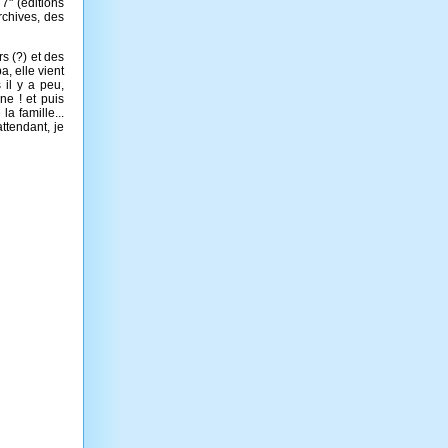
7" (éditions
rchives, des
rs (?) et des
a, elle vient
il y a peu,
ne ! et puis
la famille...
ttendant, je