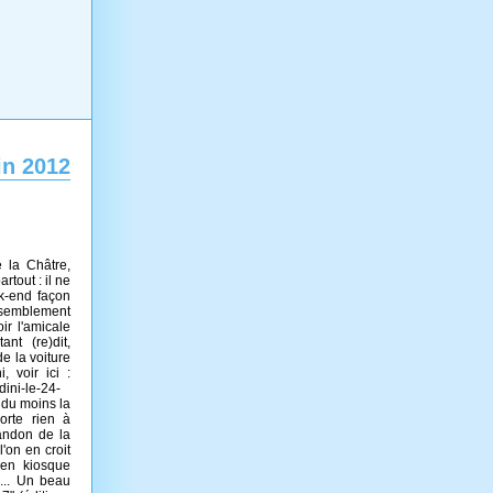
in 2012
e la Châtre,
rtout : il ne
ek-end façon
semblement
ir l'amicale
ant (re)dit,
e la voiture
 voir ici :
dini-le-24-
 du moins la
orte rien à
bandon de la
'on en croit
 en kiosque
... Un beau