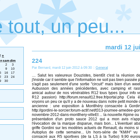
 tout, un peu...
mardi 12 ju
12
»
224
en
sam
dim
1
2
3
Par Bernard, mardi 12 juin 2012 à 09:30
::
General
8
9
10
5
16
17
.... Salut les valeureux Douzistes, bientôt c'est la réunion d
2
23
24
j'insiste car il semble que l'information ne soit pas bien passée pa
9
30
s'agit pas seulement d'une sortie "circuit" mais bien d'un we
Aubusson des années précédentes, avec camping et ras
amical autour de nos vénérables R12 tous types (pour info vo
R12 passion) http://forum.renault12.free.fr/portal.php Cela ét
voyons un peu ce qu'il y a de nouveau dans notre petit monde d
ancienne : une exposition à Montlhéry consacrée à Gordini,
http://gordini-le-sorcier.forum-actif.net/t313-journee-amedee-gor
novembre-2012-dans-montlhery-villeEt ... la nouvelle Alpine ou
présentation d'un proto sauce 2012 qui a mon avis n'app
l'évocation de la marque disparue, mais bon... L'éventuel a
griffe Gordini sur les modèles actuels de Renault, du moins si l
Autoplus de cette semaine... Un hors-série de "KM/H" vu
consacré aux R5 sportives (de la LS à la Turbo) 9,90 euros