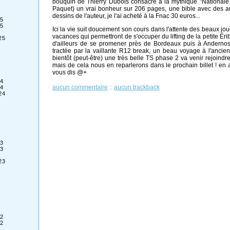
bouquin de Thierry Dubois consacré à la mythique "Nationale 
Paquet) un vrai bonheur sur 206 pages, une bible avec des a
dessins de l'auteur, je l'ai acheté à la Fnac 30 euros...
5
5
Ici la vie suit doucement son cours dans l'attente des beaux jou
vacances qui permettront de s'occuper du lifting de la petite Érib
25
d'ailleurs de se promener près de Bordeaux puis à Andernos 
tractée par la vaillante R12 break, un beau voyage à l'ancien
bientôt (peut-être) une très belle TS phase 2 va venir rejoindre 
mais de cela nous en reparlerons dans le prochain billet ! en a
vous dis @+
4
aucun commentaire
::
aucun trackback
4
24
3
3
23
2
2