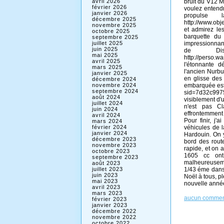
bruit du V12 M
avril 2026
février 2026
voulez entendr
janvier 2026
propulse
décembre 2025
http://www.ob
novembre 2025
et admirez l
octobre 2025
barquette du
septembre 2025
impressionna
juillet 2025
juin 2025
de Dis
mai 2025
http://perso.w
avril 2025
l'étonnante d
mars 2025
l'ancien Nurbur
janvier 2025
en glisse des
décembre 2024
embarquée est 
novembre 2024
septembre 2024
sid=7d32c997
août 2024
visiblement d'u
juillet 2024
n'est pas C
juin 2024
effrontemment
avril 2024
Pour finir, j'
mars 2024
véhicules de l
février 2024
janvier 2024
Hardouin. On y
décembre 2023
bord des rout
novembre 2023
rapide, et on 
octobre 2023
1605 cc ont
septembre 2023
malheureusemen
août 2023
1/43 éme dans 
juillet 2023
juin 2023
Noël à tous, p
mai 2023
nouvelle anné
avril 2023
mars 2023
aucun commen
février 2023
janvier 2023
décembre 2022
novembre 2022
octobre 2022