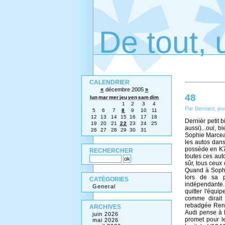
De tout, 
CALENDRIER
«
décembre 2005
»
48
lun
mar
mer
jeu
ven
sam
dim
1
2
3
4
Par Bernard, je
5
6
7
8
9
10
11
12
13
14
15
16
17
18
Dernièr petit 
19
20
21
22
23
24
25
aussi)...oui, b
26
27
28
29
30
31
Sophie Marceau
les autos dans
possède en K7 
RECHERCHER
toutes ces aut
sûr, tous ceux
Quand à Sophi
lors de sa p
CATÉGORIES
indépendante. 
General
quitter l'équi
comme dirait 
rebadgée Renau
ARCHIVES
Audi pense à 
juin 2026
promet pour l
mai 2026