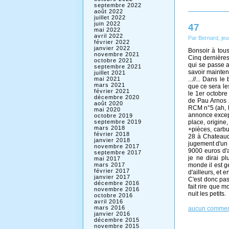
septembre 2022
août 2022
juillet 2022
juin 2022
47
mai 2022
avril 2022
Par Bernard, je
février 2022
janvier 2022
Bonsoir à tous
novembre 2021
Cinq dernières
octobre 2021
qui se passe au
septembre 2021
savoir maintena
juillet 2021
mai 2021
...//... Dans l
mars 2021
que ce sera les
février 2021
le 1er octobre 
décembre 2020
de Pau Arnos 20
août 2020
RCM n°5 (ah, la
mai 2020
annonce excep
octobre 2019
septembre 2019
place, origine
mars 2018
+pièces, carb
février 2018
28 à Chateaudun
janvier 2018
jugement d'un
novembre 2017
9000 euros d'a
septembre 2017
je ne dirai p
mai 2017
mars 2017
monde il est ge
février 2017
d'ailleurs, et 
janvier 2017
C'est donc pas 
décembre 2016
fait rire que m
novembre 2016
nuit les petits.
octobre 2016
avril 2016
mars 2016
aucun commen
janvier 2016
décembre 2015
novembre 2015