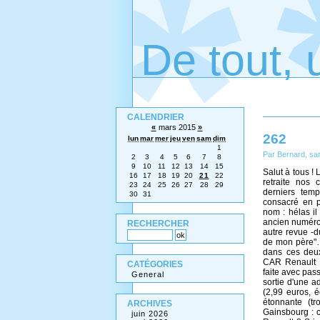
De tout, 
CALENDRIER
«
mars 2015
»
262
lun
mar
mer
jeu
ven
sam
dim
1
Par Bernard, sa
2
3
4
5
6
7
8
9
10
11
12
13
14
15
Salut à tous !
16
17
18
19
20
21
22
retraite nos
23
24
25
26
27
28
29
derniers temp
30
31
consacré en pa
nom : hélas il
ancien numéro
RECHERCHER
autre revue -d
de mon père"…
dans ces deux
CAR Renault :
CATÉGORIES
faite avec pass
General
sortie d'une a
(2,99 euros, é
étonnante (t
ARCHIVES
Gainsbourg : ce
juin 2026