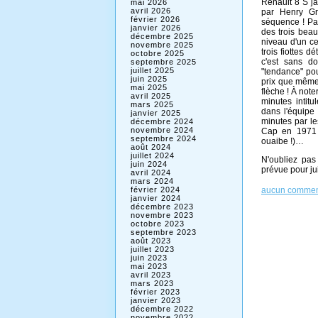
Renault 8 S ja
mai 2026
avril 2026
par Henry Gr
février 2026
séquence ! Par 
janvier 2026
des trois beau
décembre 2025
niveau d'un ce
novembre 2025
trois fiottes 
octobre 2025
c'est sans do
septembre 2025
juillet 2025
"tendance" pou
juin 2025
prix que même 
mai 2025
flèche ! À not
avril 2025
minutes intitu
mars 2025
dans l'équipe 
janvier 2025
minutes par le
décembre 2024
novembre 2024
Cap en 1971 
septembre 2024
ouaibe !)…
août 2024
juillet 2024
N'oubliez pas 
juin 2024
prévue pour j
avril 2024
mars 2024
aucun commen
février 2024
janvier 2024
décembre 2023
novembre 2023
octobre 2023
septembre 2023
août 2023
juillet 2023
juin 2023
mai 2023
avril 2023
mars 2023
février 2023
janvier 2023
décembre 2022
novembre 2022