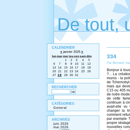
De tout, 
CALENDRIER
«
janvier 2025
»
334
lun
mar
mer
jeu
ven
sam
dim
1
2
3
4
5
Par Bernard, ma
6
7
8
9
10
11
12
13
14
15
16
17
18
19
Bonjour à tous
20
21
22
23
24
25
26
?... La créati
27
28
29
30
31
muros - la poll
de Tchernobyl-
mais qui devi
RECHERCHER
C15 ou 405 maz
de notre modest
de cette fameu
continuer à ci
CATÉGORIES
avait-elle v
General
changer la li
comment refus
par exemple ?.
ARCHIVES
propre stratag
juin 2026
nouvelles conc
mai 2026