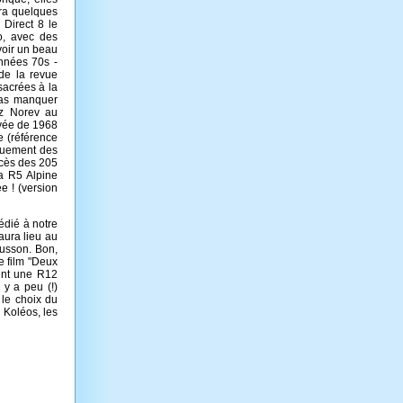
era quelques
 Direct 8 le
o, avec des
 voir un beau
années 70s -
 de la revue
sacrées à la
pas manquer
ez Norev au
evée de 1968
e (référence
gouement des
ccès des 205
a R5 Alpine
e ! (version
édié à notre
 aura lieu au
busson. Bon,
le film "Deux
ent une R12
 y a peu (!)
r le choix du
 Koléos, les