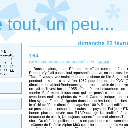
 tout, un peu...
dimanche 22 févri
009
»
164
en
sam
dim
1
Par Bernard, dimanche 22 février 2009 à 17:36
::
General
6
7
8
3
14
15
... Bonsoir, alors, alors, Rétromobile c'était comment ? on
0
21
22
Renault n'y était pas du tout représenté... bravo, en tous cas si
7
28
"Turbo", vous savez maintenant que la sirène de l'ile Seguin m
pendant le salon, a servi "en
1962
pour la mort du PDG" (??
directeur du cabinet Bonhnams, grand responsable de ladite ve
on sait qu'il s'est tué en 1955 -c'était Pierre Lefaucheux- on a
sourire. Bref, merci à tous ceux qui ont pensé à moi ces de
avec leurs mails et photos du Monté Carlo historique -entre a
bien sympa. Et puis à signaler dans les sorties toutes fraiches 
le n° 46 de "Prise directe" le magazine 100 % Renault édité par 
un gros bouquin consacré aux autos des pays de l'Est (chez ETAI
bonne place reservée aux R12/Dacia, (je l'ai feuilleté à l
beaucoup de plaisir, j'ai toujours apprécié ces mal-aimées Tra
etc)... Du côté des petites autos, à ne pas louper cette semaine
1/43ème de l'inédite Alpine M63 (premier proto dieppois vu 