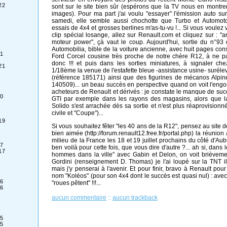
22
sont sur le site bien sûr (espérons que la TV nous en montr
images). Pour ma part j'ai voulu "essayer" l'émission auto sur
samedi, elle semble aussi chochotte que Turbo et Automot
essais de 4x4 et grosses berlines m'as-tu-vu !... Si vous voulez
clip spécial losange, allez sur Renault.com et cliquez sur : "
moteur power", çà vaut le coup. Aujourd'hui, sortie du n°93
Automobilia, bible de la voiture ancienne, avec huit pages con
1
Ford Corcel cousine très proche de notre chère R12, à ne 
donc !!! et puis dans les sorties miniatures, à signaler ch
21
1/18ème la venue de l'estafette bleue -assistance usine- surél
(référence 185171) ainsi que des figurines de mécanos Alpin
140509)... un beau succès en perspective quand on voit l'en
acheteurs de Renault et dérivés : je constate le manque de su
0
GTI par exemple dans les rayons des magasins, alors que l
Solido s'est arrachée dès sa sortie et n'est plus réaprovisionné
civile et "Coupe")...
19
Si vous souhaitez fêter "les 40 ans de la R12", pensez au site d
bien aimée (http://forum.renault12.free.fr/portal.php) la réunion
milieu de la France les 18 et 19 juillet prochains du côté d'Au
7
ben voilà pour cette fois, que vous dire d'autre ?... ah si, dans 
17
hommes dans la ville" avec Gabin et Delon, on voit brièvem
Gordini (renseignement D. Thomas) je l'ai loupé sur la TNT il
mais j'y penserai à l'avenir. Et pour finir, bravo à Renault pou
nom "Koléos" (pour son 4x4 dont le succès est quasi nul) : avec
6
"roues pêtent" !!!...
6
aucun commentaire
::
aucun trackback
5
5