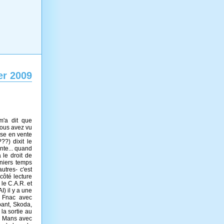
er 2009
 m'a dit que
 vous avez vu
ise en vente
?) dixit le
nte... quand
 le droit de
rniers temps
utres- c'est
côté lecture
le C.A.R. et
) il y a une
a Fnac avec
bant, Skoda,
 la sortie au
au Mans avec