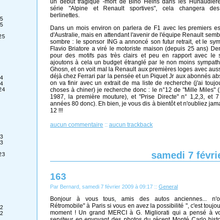
un début tragique -mort de Bino Heins dans les Hunaudière
série "Alpine et Renault sportives", cela changera des
berlinettes.
5
5
Dans un mois environ on parlera de F1 avec les premiers e
d'Australie, mais en attendant l'avenir de l'équipe Renault semb
25
sombre : le sponsor ING a annoncé son futur retrait, et le sym
Flavio Briatore a viré le motoriste maison (depuis 25 ans) De
pour des motifs pas très clairs et peu en rapport avec le s
ajoutons à cela un budget étranglé par le non moins sympath
Ghosn, et on voit mal la Renault aux premières loges avec aus
déjà chez Ferrari par la pensée et un Piquet Jr aux abonnés abs
4
on va finir avec un extrait de ma liste de recherche (j'ai toujo
4
choses à chiner) je recherche donc : le n°12 de "Mille Miles"
24
1987, la première mouture), et "Prise Directe" n° 1,2,3, et 
années 80 donc). Eh bien, je vous dis à bientôt et n'oubliez jam
12 !!!
aucun commentaire
::
aucun trackback
3
3
samedi 7 févri
23
163
Par Bernard, samedi 7 février 2009 à 09:17
::
General
Bonjour à vous tous, amis des autos anciennes... n'o
Rétromobile" à Paris si vous en avez la possibilité ", c'est touj
2
moment ! Un grand MERCI à G. Migliorati qui a pensé à v
2
serviteur en envoyant des photos du récent Monté Carlo histo