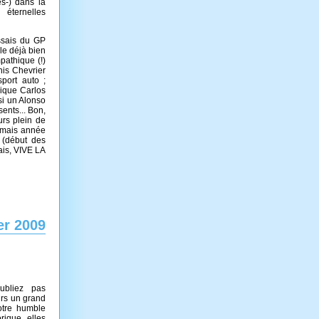
s-) dans la
 éternelles
ssais du GP
le déjà bien
pathique (!)
nis Chevrier
port auto ;
ique Carlos
si un Alonso
ents... Bon,
urs plein de
 (mais année
7 (début des
ais, VIVE LA
er 2009
ubliez pas
ours un grand
otre humble
rique, elles