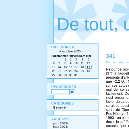
De tout, 
CALENDRIER
«
octobre 2025
»
341
lun
mar
mer
jeu
ven
sam
dim
1
2
3
4
5
Par Bernard, di
6
7
8
9
10
11
12
13
14
15
16
17
18
19
Retour cet apr
20
21
22
23
24
25
26
(37) à laque
27
28
29
30
31
présente d'ail
une R12 G... 
sur ces autos 
RECHERCHER
mal de celles
facilement. D
s'est rompu : 
levier du carbu
CATÉGORIES
serait-ce poss
General
sortie de "Spo
Éric Hélary - 
1993 - un pilote
ARCHIVES
déçu, je préf
juin 2026
raconte que d
mai 2026